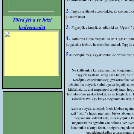
2.
Tegyük a játékot a zsebünkbe, és szóban dics
jutalomfalatot.
Tölsd fel a te házi
3.
kedvencedet
Figyeljük a kutyát, és adjuk ki az "Ugass!" 
4.
Amikor a kutya megtanulta az "Ugass!" para
kutyának a játékot, ha csendben marad. Tegyük el
5.
Ismételjük meg a gyakorlatot, de ezúttal men
Ne kiáltsunk a kutyára, mert azt fogja hinni
hagyjuk ugatását, amíg csak tudjuk, és i
Kezdjünk engedelmességi gyakorlatokat vége
például, ha kutyánk vadul ugatva fogadja a po
kitalálhatunk, ami megengedi a kutyának, hog
leírt idomítási gyakorlatokat, és ne felejtsük el
ráfordításával egy kutya megtanítható arra,
Azok a kutyák, amelyek őrzés közben ugatnak,
azét "védi" a házat, mert nem biztos abban, k
megtanítsuk kutyánknak, mi irányítjuk a lá
megmarad, ha egyedül van otthon). Az ilyen
hatalmukat a kutya felett, a szigorú engedel
engedelmeskedjen a parancsnak, d