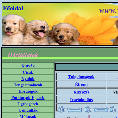
Főoldal
www.
Háziállatok
Kutyák
Cicák
Tulajdonságok
Nyulak
Étrend
Tengerimalacok
Hörcsögök
Kiképzés
Vi
Patkányok-Egerek
Ivartalanítás
Ugróegerek
Fajták
Csincsillák
Mókusok