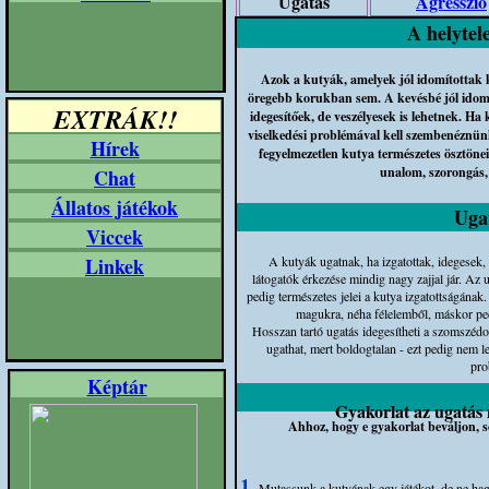
Ugatás
Agresszió
A helytele
Azok a kutyák, amelyek jól idomította
öregebb korukban sem. A kevésbé jól idomí
EXTRÁK!!
idegesítőek, de veszélyesek is lehetnek. Ha
viselkedési problémával kell szembenéznün
Hírek
fegyelmezetlen kutya természetes ösztöne
unalom, szorongás,
Chat
Állatos játékok
Uga
Viccek
Linkek
A kutyák ugatnak, ha izgatottak, idegesek,
látogatók érkezése mindig nagy zajjal jár. Az 
pedig természetes jelei a kutya izgatottságának
magukra, néha félelemből, máskor ped
Hosszan tartó ugatás idegesítheti a szomszédo
ugathat, mert boldogtalan - ezt pedig nem l
pro
Képtár
Gyakorlat az ugatás 
Ahhoz, hogy e gyakorlat beváljon, so
1.
Mutassunk a kutyának egy játékot, de ne hag