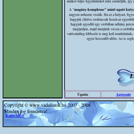
amikor teljes figyelmünket neki szenteljük, így
A "
magány-komplexus" miatt ugató kuty
nagyon nehezen viselik. Ha ez a helyzet, figy
hagyjuk (illetve szoktassuk hozzá az egyedül
hagyjuk egyedül egy szobában néhány percre.
megijedjen, majd menjünk vissza a szobába,
valószínűleg többször is meg kell ismételnünk,
egyre hosszabb időre. Az is segít
Ugatás
Agresszió
Copyright © www.vadallatok.hu 2007 - 2008
Minden jog fenntartva!
Kapcsolat