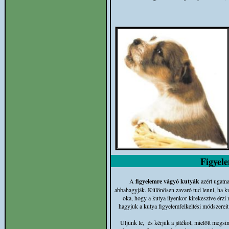
Figyel
A
figyelemre vágyó kutyák
azért ugatn
abbahagyják. Különösen zavaró tud lenni, ha k
oka, hogy a kutya ilyenkor kirekesztve érzi 
hagyjuk a kutya figyelemfelkeltési módszereit
Üljünk le, és kérjük a játékot, mielőtt megsi