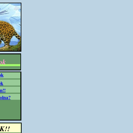
ok
ok
ok
n!!
olna?
K!!