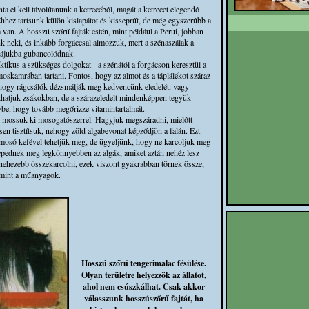
ta el kell távolítanunk a ketrecéből, magát a ketrecet elegendő
Ehhez tartsunk külön kislapátot és kisseprűt, de még egyszerűbb a
a van. A hosszú szőrű fajták estén, mint például a Perui, jobban
k neki, és inkább forgáccsal almozzuk, mert a szénaszálak a
ájukba gubancolódnak.
tikus a szükséges dolgokat - a szénától a forgácson keresztül a
ámoskamrában tartani. Fontos, hogy az almot és a táplálékot száraz
nehogy rágcsálók dézsmálják meg kedvencünk eledelét, vagy
thatjuk zsákokban, de a szárazeledelt mindenképpen tegyük
be, hogy tovább megőrizze vitamintartalmát.
n mossuk ki mosogatószerrel. Hagyjuk megszáradni, mielőtt
esen tisztítsuk, nehogy zöld algabevonat képződjön a falán. Ezt
gmosó kefével tehetjük meg, de ügyeljünk, hogy ne karcoljuk meg
lepednek meg legkönnyebben az algák, amiket aztán nehéz lesz
t nehezebb összekarcolni, ezek viszont gyakrabban törnek össze,
mint a műanyagok.
Hosszú szőrű tengerimalac fésülése.
Olyan területre helyezzök az állatot,
ahol nem csúszkálhat. Csak akkor
válasszunk hosszúszőrű fajtát, ha