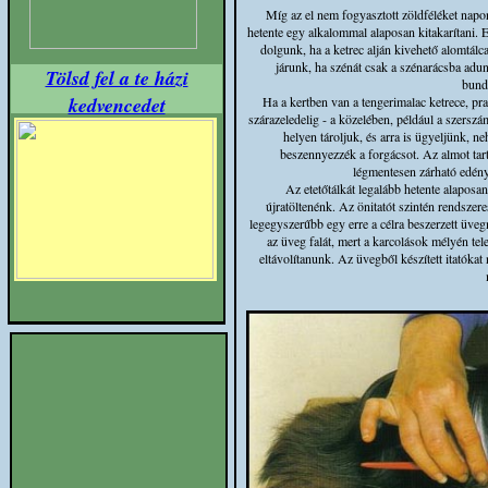
Míg az el nem fogyasztott zöldféléket napon
hetente egy alkalommal alaposan kitakarítani. 
dolgunk, ha a ketrec alján kivehető alomtálc
járunk, ha szénát csak a szénarácsba adun
Tölsd fel a te házi
bund
kedvencedet
Ha a kertben van a tengerimalac ketrece, prak
szárazeledelig - a közelében, például a szersz
helyen tároljuk, és arra is ügyeljünk, 
beszennyezzék a forgácsot. Az almot tar
légmentesen zárható edény
Az etetőtálkát legalább hetente alaposa
újratöltenénk. Az önitatót szintén rendszer
legegyszerűbb egy erre a célra beszerzett üve
az üveg falát, mert a karcolások mélyén te
eltávolítanunk. Az üvegből készített itatóka