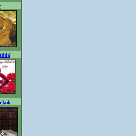
r
üldő
tékok