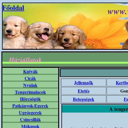
Főoldal
www.
Háziállatok
Kutyák
Cicák
Jellemzők
Kertbe
Nyulak
Etetés
Gon
Tengerimalacok
Hörcsögök
Betegségek
Fa
Patkányok-Egerek
A tenge
Ugróegerek
Csincsillák
Mókusok