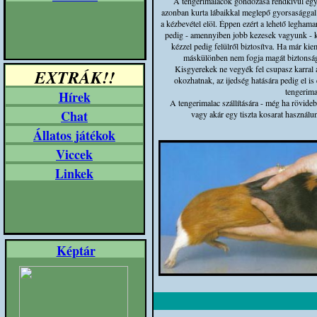
A tengerimalacok gondozása rendkívül egys
azonban kurta lábaikkal meglepő gyorsasággal
a kézbevétel elöl. Éppen ezért a lehető leghama
pedig - amennyiben jobb kezesek vagyunk - kö
kézzel pedig felülről biztosítva. Ha már kie
máskülönben nem fogja magát biztonságb
Kisgyerekek ne vegyék fel csupasz karral a 
EXTRÁK!!
okozhatnak, az ijedség hatására pedig el is
tengerima
Hírek
A tengerimalac szállítására - még ha rövidebb 
Chat
vagy akár egy tiszta kosarat használu
Állatos játékok
Viccek
Linkek
Képtár