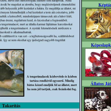
zerű, mivel éles metszőfogaik ellenére sem harapósak. Néha
Képtá
 ássák be magukat az alomba, hogy megkíséreljenek elmenekülni
rabb helyezzük jobb kezünket a hátára. Ez megállítja az állatot, mi
nnyen felemelhetjük a bal kezünket a teste alá csúsztatva, jobb
meltük a ketrecéből, mindenképpen támasszuk alá a hátsó felét,
an érezni, rugdalózni kezd, és kicsúszhat a fogásunkból.
tengerimalacot, mert az állatka karmai fájdalmas karcolásokat
 ejthetik a tengerimalacot. A nyulak felemelésének módszere a
lacoknál is alkalmazhatóak.
szállításról is van szó - a legbiztonságosabb ha, szállítódobozt
nk. Így az nem okozhat egy ijedségnél nagyobb tragédiát
Képeslapk
A tengerimalacok kézbevétele és kézben
tartása rendkívül egyszerű. Mindig
Állatos Já
biztos kézzel emeljük fel az állatot, mert
ha nem jól tartjuk, csak ficánkolni fog.
Takarítás