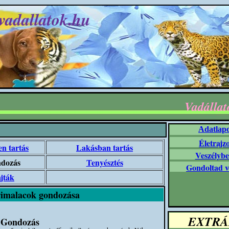
vadallatok.hu
Vadállat
Adatlap
Életrajz
n tartás
Lakásban tartás
Veszélybe
dozás
Tenyésztés
Gondoltad v
jták
rimalacok gondozása
EXTRÁ
Gondozás