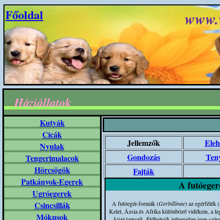
Főoldal
www.
Háziállatok
Kutyák
Cicák
Jellemzők
Eleh
Nyulak
Gondozás
Teny
Tengerimalacok
Hörcsögök
Fajták
Patkányok-Egerek
A futóeger
Ugróegerek
Csincsillák
A futóegér-formák (
Gerbillinae
) az egérfélék (
Kelet, Ázsia és Afrika különböző vidékein, a leg
Mókusok
közé tartozik. Élőhelyük jellemzően igen szár