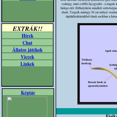
csakúgy, mint a többi faj egyedei - a maguk á
hidege elöl. Élőhelyükön mindkét szélsőségne
élnek. Üregeik mintegy 50 cm mélyre vezetnek 
táplálékraktáraikból élnek azokban a hóna
EXTRÁK!!
Hírek
Chat
Állatos játékok
Aguti szín
Viccek
Törékeny
Linkek
farokvég
Erőtelj
lá
Hosszú farok az
egyensúlyozáshoz
Képtár
Fizik