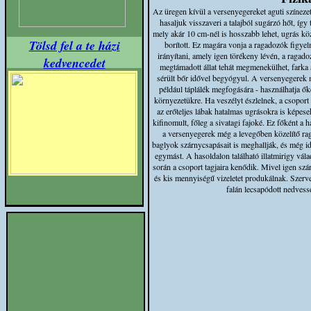
Az üregen kívül a versenyegereket aguti színeze
hasaljuk visszaveri a talajból sugárzó hőt, így
mely akár 10 cm-nél is hosszabb lehet, ugrás kö
Tölsd fel a te házi
borított. Ez magára vonja a ragadozók figye
irányítani, amely igen törékeny lévén, a ragad
kedvencedet
megtámadott állat tehát megmenekülhet, farka
sérült bőr idővel begyógyul. A versenyegerek me
például táplálék megfogására - használhatja őket 
környezetükre. Ha veszélyt észlelnek, a csoport
az erőteljes lábak hatalmas ugrásokra is képes
kifinomult, főleg a sivatagi fajoké. Ez főként 
a versenyegerek még a levegőben közelítő rag
baglyok szárnycsapásait is meghallják, és még id
egymást. A hasoldalon található illatmirigy vál
során a csoport tagjaira kenődik. Mivel igen szá
és kis mennyiségű vizeletet produkálnak. Szervez
falán lecsapódott nedvessé