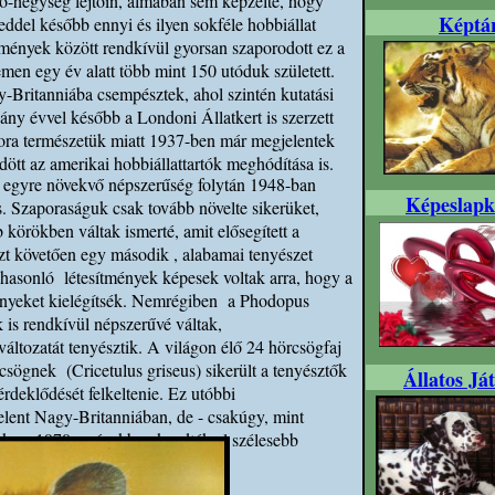
po-hegység lejtőin, álmában sem képzelte, hogy
Képtá
ddel később ennyi és ilyen sokféle hobbiállat
mények között rendkívül gyorsan szaporodott ez a
emen egy év alatt több mint 150 utóduk született.
Britanniába csempésztek, ahol szintén kutatási
ány évvel később a Londoni Állatkert is szerzett
ora természetük miatt 1937-ben már megjelentek
dött az amerikai hobbiállattartók meghódítása is.
ő egyre növekvő népszerűség folytán 1948-ban
Képeslapk
is. Szaporaságuk csak tovább növelte sikerüket,
körökben váltak ismerté, amit elősegített a
azt követően egy második , alabamai tenyészet
 hasonló létesítmények képesek voltak arra, hogy a
ényeket kielégítsék. Nemrégiben a Phodopus
 is rendkívül népszerűvé váltak,
ltozatát tenyésztik. A világon élő 24 hörcsögfaj
csögnek (Cricetulus griseus) sikerült a tenyésztők
Állatos Já
érdeklődését felkeltenie. Ez utóbbi
jelent Nagy-Britanniában, de - csakúgy, mint
sak az 1970-es években kezdték el szélesebb
rben tenyészteni.