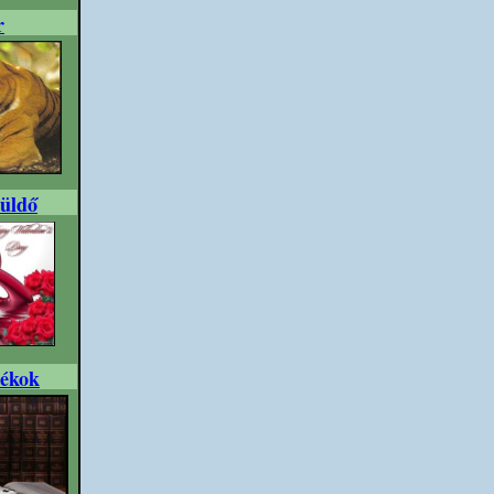
r
üldő
tékok