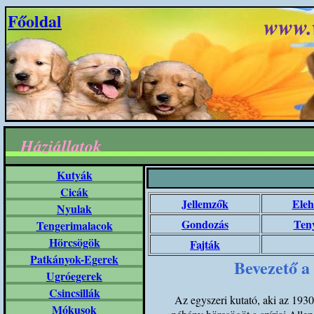
Főoldal
www.
Háziállatok
Kutyák
Cicák
Jellemzők
Eleh
Nyulak
Gondozás
Teny
Tengerimalacok
Hörcsögök
Fajták
Patkányok-Egerek
Bevezető a
Ugróegerek
Csincsillák
Az egyszeri kutató, aki az 1930
Mókusok