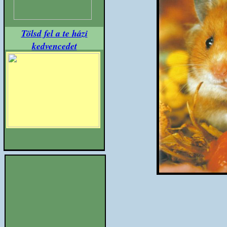
Tölsd fel a te házi
kedvencedet