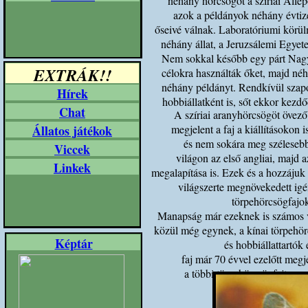
néhány hörcsögöt a szíriai Alle
azok a példányok néhány évtize
őseivé válnak. Laboratóriumi körül
néhány állat, a Jeruzsálemi Egyet
Nem sokkal később egy párt Nagy-
EXTRÁK!!
célokra használták őket, majd néh
néhány példányt. Rendkívül szap
Hírek
hobbiállatként is, sőt ekkor kezdő
Chat
A szíriai aranyhörcsögöt övez
Állatos játékok
megjelent a faj a kiállításokon 
és nem sokára meg szélesebb 
Viccek
világon az első angliai, majd 
Linkek
megalapítása is. Ezek és a hozzájuk
világszerte megnövekedett ig
törpehörcsögfajok
Manapság már ezeknek is számos vá
közül még egynek, a kínai törpehör
Képtár
és hobbiállattartók 
faj már 70 évvel ezelőtt meg
a többi törpehörcsögfajt - c
kö