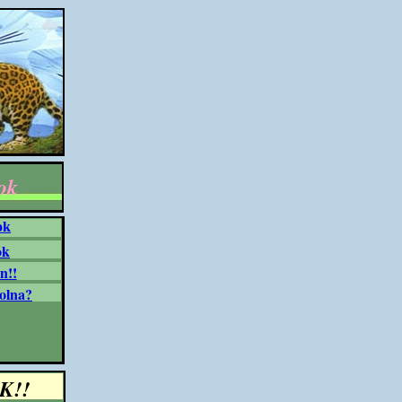
ok
ok
ok
n!!
olna?
K!!