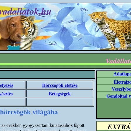
vadallatok.hu
Vadállat
Adatlap
Életrajz
elyezés
Hörcsögök etetése
Veszélybe
észtés
Betegségek
Gondoltad v
 hörcsögök világába
EXTRÁ
-as években gyógyszertani kutatásaihoz fogott