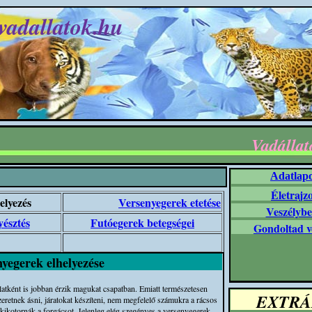
vadallatok.hu
Vadállat
Adatlap
Életrajz
elyezés
Versenyegerek etetése
Veszélybe
észtés
Futóegerek betegségei
Gondoltad v
yegerek elhelyezése
latként is jobban érzik magukat csapatban. Emiatt természetesen
EXTRÁ
retnek ásni, járatokat készíteni, nem megfelelő számukra a rácsos
 kikotornák a forgácsot. Jelenleg elég szegényes a versenyegerek