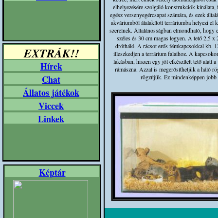
elhelyezésére szolgáló konstrukciók kínálata, 
egész versenyegércsapat számára, és ezek által
akváriumból átalakított terráriumba helyezi el k
szerelnek. Általánosságban elmondható, hogy 
széles és 30 cm magas legyen. A tető 2,5 x 2
drótháló. A rácsot erős fémkapcsokkal kb. 1
EXTRÁK!!
illeszkedjen a terrárium falaihoz. A kapcsok
lakásban, hiszen egy jól elkészített tető alat
Hírek
rámászna. Azzal is megerősíthetjük a háló rögz
Chat
rögzítjük. Ez mindenképpen jobb 
Állatos játékok
Viccek
Linkek
Képtár