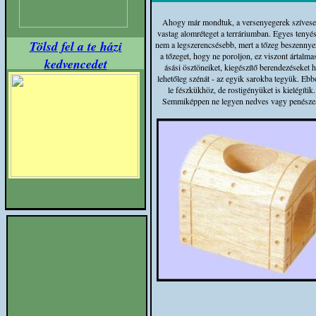
Ahogy már mondtuk, a versenyegerek szívesen
vastag alomréteget a terráriumban. Egyes tenyé
Tölsd fel a te házi
nem a legszerencsésebb, mert a tőzeg beszennyez
a tőzeget, hogy ne poroljon, ez viszont ártalm
kedvencedet
ásási ösztöneiket, kiegészítő berendezéseket 
lehetőleg szénát - az egyik sarokba tegyük. Eb
le fészkükhöz, de rostigényüket is kielégíti
Semmiképpen ne legyen nedves vagy penészes,