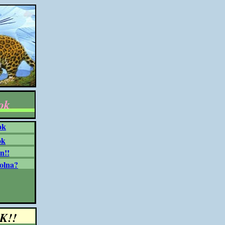
ok
ok
ok
n!!
olna?
K!!