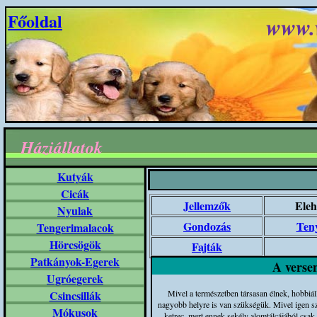
Főoldal
www.
Háziállatok
Kutyák
Cicák
Jellemzők
Eleh
Nyulak
Gondozás
Teny
Tengerimalacok
Hörcsögök
Fajták
Patkányok-Egerek
A versen
Ugróegerek
Csincsillák
Mivel a természetben társasan élnek, hobbiál
nagyobb helyre is van szükségük. Mivel igen sze
Mókusok
ketrec, mert ennek sekély alomtálcájából csak