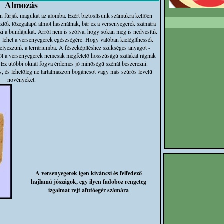
Almozás
 fúrják magukat az alomba. Ezért biztosítsunk számukra kellően
sztők tőzegalapú almot használnak, bár ez a versenyegerek számára
i a bundájukat. Arról nem is szólva, hogy sokan meg is nedvesítik
as lehet a versenyegerek egészségére. Hogy valóban kielégíthessék
helyezzünk a terráriumba. A fészeképítéshez szükséges anyagot -
ből a versenyegerek nemcsak megfelelő hosszúságú szálakat rágnak
k. Ez utóbbi oknál fogva érdemes jó minőségű szénát beszerezni.
 és lehetőleg ne tartalmazzon bogáncsot vagy más szúrós levelű
növényeket.
A versenyegerek igen kiváncsi és felfedező
hajlamú jószágok, egy ilyen fadoboz rengeteg
izgalmat rejt afutóegér számára