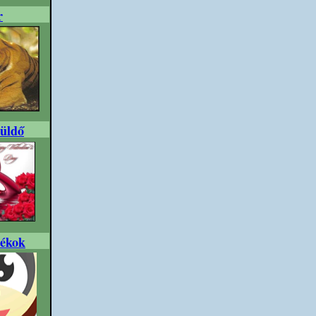
r
üldő
tékok