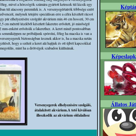
főleg, mivel a hörcsögök számára gyártott ketrecek túl kicsik egy
Képtá
ában túl alacsony pereműek is. A versenyegértatrók többsége ezért
edvenceit, melynek tetejére speciálisan erre a célra készített rácsot
egy pár elhelyezésére szolgáló akvárium min.46 cm hosszú, 30 cm
,5 cm méretű lécekből készített fakeretre erősített, jó minőségű
2 mm-enként erősítsük a fakerethez. A keret minél pontosabban
on semmiképpen ne próbáljunk spórolni, főleg ha macska is van a
t a versenyegerek biztonságban lesznek akkor is, ha a macska netán
ítését, hogy a széleit a keret alá hajtjuk és ott újból kapcsokkal
megoldás, mint ha a drótvégek szabadon kiállnának.
Képeslapk
Állatos Já
Versenyegerek elhelyezésére szolgáló,
átalakított akvárium.A tető kiválóan
illeszkedik az akvárium oldalaihoz