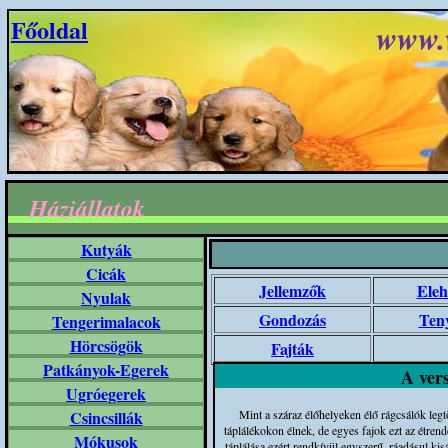
Főoldal
www.
Háziállatok
Kutyák
Cicák
Jellemzők
Eleh
Nyulak
Gondozás
Teny
Tengerimalacok
Hörcsögök
Fajták
Patkányok-Egerek
A vers
Ugróegerek
Csincsillák
Mint a száraz élőhelyeken élő rágcsálók leg
táplálékokon élnek, de egyes fajok ezt az étrend
Mókusok
táplálása ezért rendkívül egyszerű, ráadásul ki