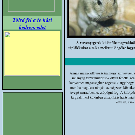
Tölsd fel a te házi
kedvencedet
A versenyegerek különféle magvakból 
táplálékukat a tálka mellett üldögélve fogya
Annak megakadályozására, hogy az ivóvizet a 
műanyag terráriumtípusok olyan fedéllel rend
kényelmes magasságban rögzítsük, úgy hogy a 
mert ha magukra rántják, az végzetes következ
levegő marad benne, csöpögni fog. A kifolyóc
tárgyal, mert különben a kapilláris hatás mia
keveset, csak