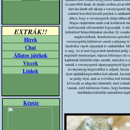
összetevőből álnak, de ideális esetben jóval t
durvára darált zab alkotja a versenyegerek t
szárított borsóból készült pelyhek is találha
ahhoz, hogy a versenyegerek elrágcsálhassák.
Magas olajtartalma miatt csak korlátozott m
kedvenceink előszeretettel fogyasztják. A tú
EXTRÁK!!
különböző bőrproblémákat okozhat. Ez vonatkozi
magkeveréknek. Rendszeresen egészítsük 
Hírek
versenyegérfaj különösen szereti a pitypang le
Chat
darabokra vágott sárgarépát és salátaféléket.
is meg. Az el nem fogyasztott darabokat pedig m
Állatos játékok
megfelelő mennyiséget, teljesen fölösleges túl s
kaphatóak különféle teljes menük, melyeket a cs
Viccek
menük a versenyegerek tápanyagigényeit figye
ásványianyag-kiegészítőket is adjunk, hiszen
Linkek
ilyen táplálékkiegészítőket kell adnunk, haszn
ne pedig olyat, amit az ivóvízben kell felol
kövessük az adagolási útmutatót, mert a túlad
vannak, ezért különösen fontos, hogy kerámia 
etetőtálakat különféle méretekben kaph
Képtár